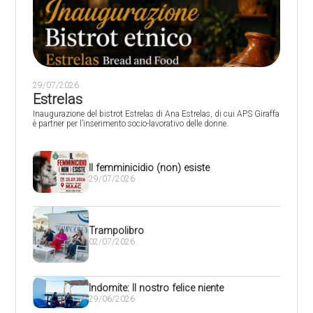
29/07/2026
Estrelas
Inaugurazione del bistrot Estrelas di Ana Estrelas, di cui APS Giraffa
è partner per l’inserimento socio-lavorativo delle donne.
Il femminicidio (non) esiste
29/07/2026
Trampolibro
02/07/2026
Indomite: Il nostro felice niente
29/06/2026