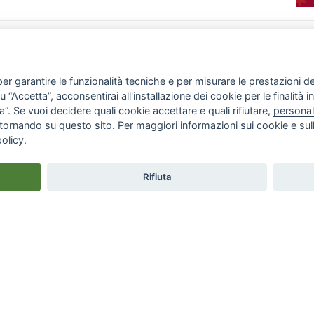
CHI SIAMO
ATTIVITÀ
Associazione
News & Eventi
Atto costitutivo
Progetti
Report annuale
Rassegna stampa
er garantire le funzionalità tecniche e per misurare le prestazioni del 
Staff
Gallery
“Accetta”, acconsentirai all'installazione dei cookie per le finalità in
”. Se vuoi decidere quali cookie accettare e quali rifiutare,
personal
tornando su questo sito. Per maggiori informazioni sui cookie e sull
policy
.
rvati
Rifiuta
 cookie