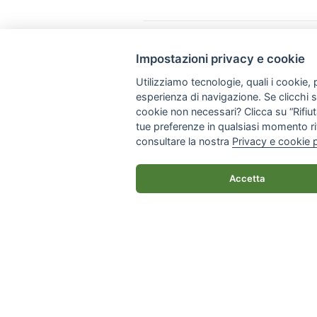
Impostazioni privacy e cookie
Via Napoli, 308 - 70123 Bari
Utilizziamo tecnologie, quali i cookie, p
+39 080 57 41 461
esperienza di navigazione. Se clicchi su 
info@apsgiraffa.it
cookie non necessari? Clicca su “Rifiuta
tue preferenze in qualsiasi momento ri
consultare la nostra
Privacy e cookie 
© 2026 Giraffa Onlus - Tutti i diritti rise
Accetta
Privacy policy
|
Impostazioni privacy e