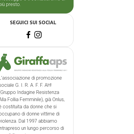
più presto.
SEGUICI SUI SOCIAL
L’associazione di promozione
sociale G. I. R. A. F. F. AH!
(Gruppo Indagine Resistenza
Alla Follia Femminile), già Onlus,
è costituita da donne che si
occupano di donne vittime di
violenza. Dal 1997 abbiamo
intrapreso un lungo percorso di