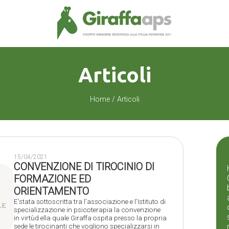
Articoli
Home
/ Articoli
15/04/2021
CONVENZIONE DI TIROCINIO DI
FORMAZIONE ED
ORIENTAMENTO
E’stata sottoscritta tra l’associazione e l’Istituto di
specializzazione in psicoterapia la convenzione
in virtùd ella quale Giraffa ospita presso la propria
sede le tirocinanti che vogliono specializzarsi in