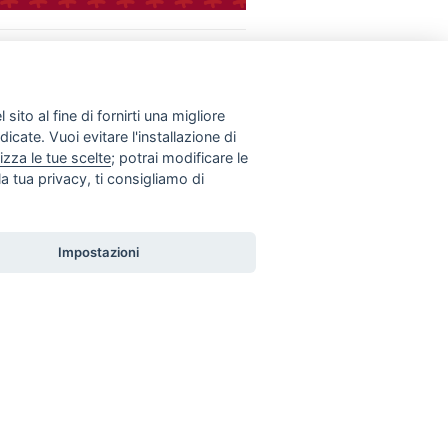
INFO UTILI
Normative & Documenti
Donazioni
Link
sito al fine di fornirti una migliore
Contatti
dicate. Vuoi evitare l'installazione di
izza le tue scelte
; potrai modificare le
a tua privacy, ti consigliamo di
Impostazioni