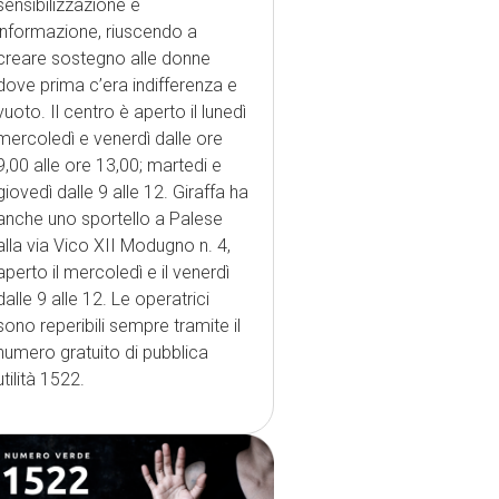
sensibilizzazione e
informazione, riuscendo a
creare sostegno alle donne
dove prima c’era indifferenza e
vuoto. Il centro è aperto il lunedì
mercoledì e venerdì dalle ore
9,00 alle ore 13,00; martedi e
giovedì dalle 9 alle 12. Giraffa ha
anche uno sportello a Palese
alla via Vico XII Modugno n. 4,
aperto il mercoledì e il venerdì
dalle 9 alle 12. Le operatrici
sono reperibili sempre tramite il
numero gratuito di pubblica
utilità 1522.