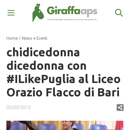
Home
/
News e Eventi
chidicedonna
dicedonna con
#ILikePuglia al Liceo
Orazio Flacco di Bari
05/03/2015