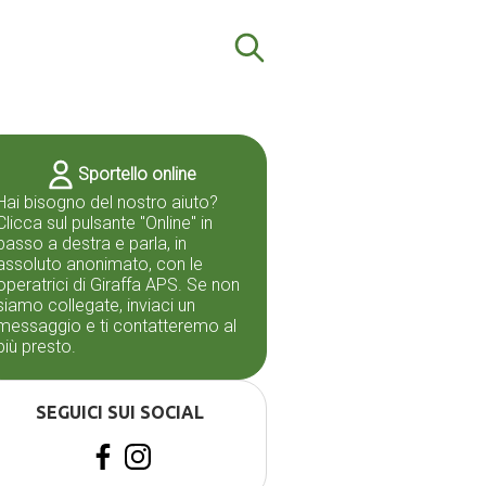
Sportello online
Hai bisogno del nostro aiuto?
Clicca sul pulsante "Online" in
basso a destra e parla, in
assoluto anonimato, con le
operatrici di Giraffa APS. Se non
siamo collegate, inviaci un
messaggio e ti contatteremo al
più presto.
SEGUICI SUI SOCIAL