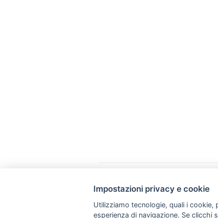
Impostazioni privacy e cookie
Via Napoli, 308 - 70123 Bari
Utilizziamo tecnologie, quali i cookie, p
+39 080 57 41 461
esperienza di navigazione. Se clicchi su 