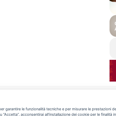
CHI SIAMO
ATTIVITÀ
Associazione
News & Eventi
Atto costitutivo
Progetti
Report annuale
Rassegna stampa
er garantire le funzionalità tecniche e per misurare le prestazioni del 
Staff
Gallery
“Accetta”, acconsentirai all'installazione dei cookie per le finalità in