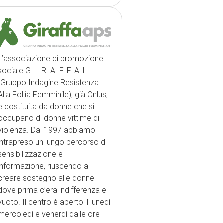
L’associazione di promozione
sociale G. I. R. A. F. F. AH!
(Gruppo Indagine Resistenza
Alla Follia Femminile), già Onlus,
è costituita da donne che si
occupano di donne vittime di
violenza. Dal 1997 abbiamo
intrapreso un lungo percorso di
sensibilizzazione e
informazione, riuscendo a
creare sostegno alle donne
dove prima c’era indifferenza e
vuoto. Il centro è aperto il lunedì
mercoledì e venerdì dalle ore