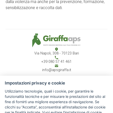
dalla violenza ma anche per la prevenzione, formazione,
sensibilizzazione e raccolta dati.
Via Napoli, 308 - 70123 Bari
+39 080 57 41 461
info@apsgiraffa.it
Impostazioni privacy e cookie
Utilizziamo tecnologie, quali i cookie, per garantire le
CHI SIAMO
Associazione
funzionalità tecniche e per misurare le prestazioni del sito al
Atto costitutivo
fine di fornirti una migliore esperienza di navigazione. Se
Report annuale
clicchi su “Accetta”, acconsentirai all'installazione dei cookie
Staff
per le finalità indicate. Vuoi evitare l'installazione di cookie