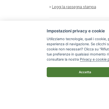
>
Leggi la rassegna stampa
Impostazioni privacy e cookie
Via Napoli, 308 - 70123 Bari
Utilizziamo tecnologie, quali i cookie, p
+39 080 57 41 461
esperienza di navigazione. Se clicchi su 
info@apsgiraffa.it
cookie non necessari? Clicca su “Rifiuta
tue preferenze in qualsiasi momento ri
consultare la nostra
Privacy e cookie 
© 2026 Giraffa Onlus - Tutti i diritti rise
Accetta
Privacy policy
|
Impostazioni privacy e