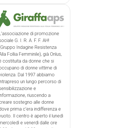
L’associazione di promozione
sociale G. I. R. A. F. F. AH!
(Gruppo Indagine Resistenza
Alla Follia Femminile), già Onlus,
è costituita da donne che si
occupano di donne vittime di
violenza. Dal 1997 abbiamo
intrapreso un lungo percorso di
sensibilizzazione e
informazione, riuscendo a
creare sostegno alle donne
dove prima c’era indifferenza e
vuoto. Il centro è aperto il lunedì
mercoledì e venerdì dalle ore