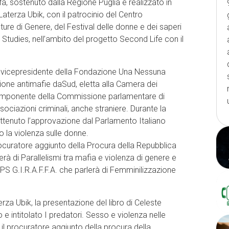
fa, sostenuto dalla Regione Puglia e realizzato in
aterza Ubik, con il patrocinio del Centro
lture di Genere, del Festival delle donne e dei saperi
 Studies, nell’ambito del progetto Second Life con il
o vicepresidente della Fondazione Una Nessuna
ione antimafie daSud, eletta alla Camera dei
 componente della Commissione parlamentare di
ssociazioni criminali, anche straniere. Durante la
ottenuto l’approvazione dal Parlamento Italiano
o la violenza sulle donne.
ocuratore aggiunto della Procura della Repubblica
rà di Parallelismi tra mafia e violenza di genere e
APS G.I.R.A.F.F.A. che parlerà di Femminilizzazione
erza Ubik, la presentazione del libro di Celeste
 intitolato I predatori. Sesso e violenza nelle
il procuratore aggiunto della procura della