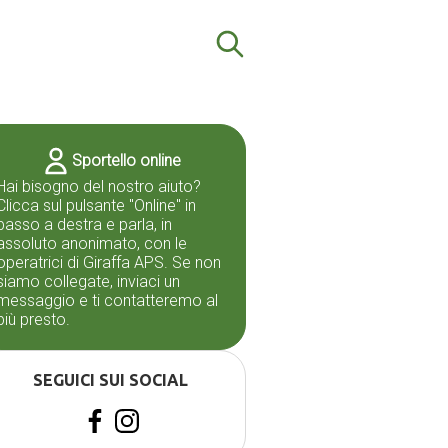
Sportello online
Hai bisogno del nostro aiuto?
Clicca sul pulsante "Online" in
basso a destra e parla, in
assoluto anonimato, con le
operatrici di Giraffa APS. Se non
siamo collegate, inviaci un
messaggio e ti contatteremo al
più presto.
SEGUICI SUI SOCIAL