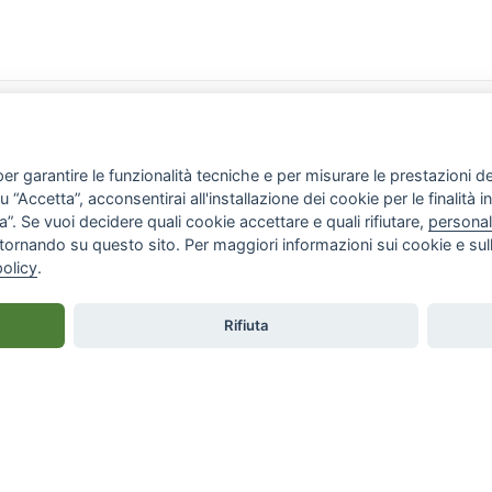
CHI SIAMO
ATTIVITÀ
Associazione
News & Eventi
Atto costitutivo
Progetti
Report annuale
Rassegna stampa
er garantire le funzionalità tecniche e per misurare le prestazioni del 
Staff
Gallery
“Accetta”, acconsentirai all'installazione dei cookie per le finalità in
”. Se vuoi decidere quali cookie accettare e quali rifiutare,
personal
tornando su questo sito. Per maggiori informazioni sui cookie e sull
policy
.
rvati
Rifiuta
 cookie