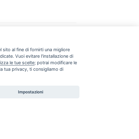
INFO UTILI
Normative & Documenti
Donazioni
Link
sito al fine di fornirti una migliore
Contatti
dicate. Vuoi evitare l'installazione di
izza le tue scelte
; potrai modificare le
a tua privacy, ti consigliamo di
Impostazioni