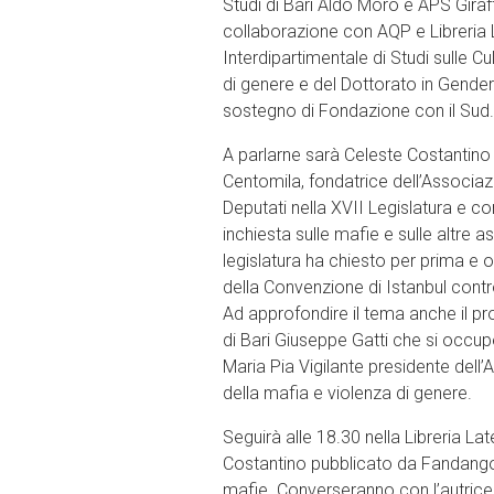
Studi di Bari Aldo Moro e APS Giraf
collaborazione con AQP e Libreria L
Interdipartimentale di Studi sulle Cu
di genere e del Dottorato in Gender
sostegno di Fondazione con il Sud.
A parlarne sarà Celeste Costantin
Centomila, fondatrice dell’Associaz
Deputati nella XVII Legislatura e
inchiesta sulle mafie e sulle altre a
legislatura ha chiesto per prima e 
della Convenzione di Istanbul contr
Ad approfondire il tema anche il pr
di Bari Giuseppe Gatti che si occupe
Maria Pia Vigilante presidente dell’
della mafia e violenza di genere.
Seguirà alle 18.30 nella Libreria Lat
Costantino pubblicato da Fandango e
mafie. Converseranno con l’autrice 