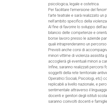
psicologica, legale e ostetrica.
Per facilitare l’emersione del fenome
l’arte teatrale e sarà realizzato u
nell’ambito specifico della violen
Al fine di favorire lo sviluppo dell
bilancio delle competenze e orienta
borse lavoro presso le aziende part
quali intraprenderanno un percorso 
Previsti anche corsi di accompagna
minori vittime di violenza assistita
accoglierà gli eventuali minori a car
Infine, saranno realizzati percorsi fo
soggetti della rete territoriale anti
Operatrici Sociali, Psicologi, etc) c
replicabili a livello nazionale, e pe
sentimentale attraverso il linguaggio
docenti e genitori degli istituti sco
saranno coinvolti docenti e famiglie