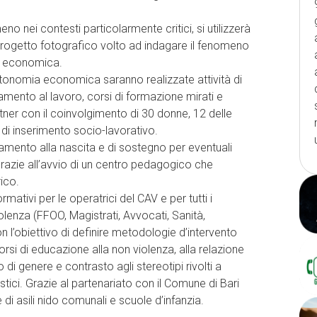
no nei contesti particolarmente critici, si utilizzerà
n progetto fotografico volto ad indagare il fenomeno
za economica.
’autonomia economica saranno realizzate attività di
mento al lavoro, corsi di formazione mirati e
ner con il coinvolgimento di 30 donne, 12 delle
di inserimento socio-lavorativo.
mento alla nascita e di sostegno per eventuali
 grazie all’avvio di un centro pedagogico che
ico.
rmativi per le operatrici del CAV e per tutti i
violenza (FFOO, Magistrati, Avvocati, Sanità,
on l’obiettivo di definire metodologie d’intervento
rcorsi di educazione alla non violenza, alla relazione
 di genere e contrasto agli stereotipi rivolti a
lastici. Grazie al partenariato con il Comune di Bari
 di asili nido comunali e scuole d’infanzia.