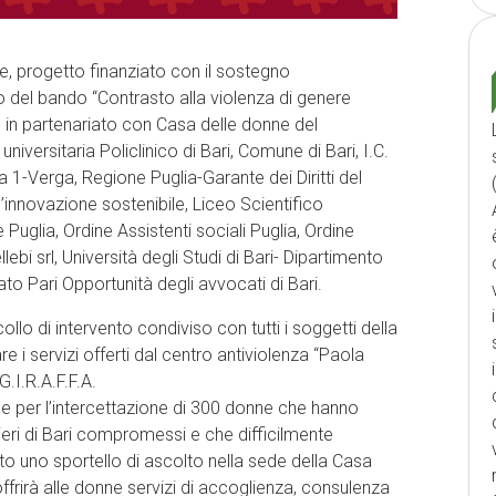
e, progetto finanziato con il sostegno
o del bando “Contrasto alla violenza di genere
. in partenariato con Casa delle donne del
iversitaria Policlinico di Bari, Comune di Bari, I.C.
1-Verga, Regione Puglia-Garante dei Diritti del
’innovazione sostenibile, Liceo Scientifico
Puglia, Ordine Assistenti sociali Puglia, Ordine
llebi srl, Università degli Studi di Bari- Dipartimento
ato Pari Opportunità degli avvocati di Bari.
ollo di intervento condiviso con tutti i soggetti della
re i servizi offerti dal centro antiviolenza “Paola
G.I.R.A.F.F.A.
e per l’intercettazione di 300 donne che hanno
ieri di Bari compromessi e che difficilmente
rto uno sportello di ascolto nella sede della Casa
frirà alle donne servizi di accoglienza, consulenza