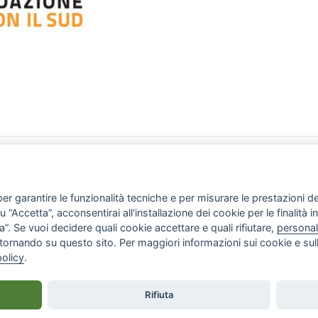
CHI SIAMO
ATTIVITÀ
Associazione
News & Eventi
Atto costitutivo
Progetti
Report annuale
Rassegna stampa
er garantire le funzionalità tecniche e per misurare le prestazioni del 
Staff
Gallery
“Accetta”, acconsentirai all'installazione dei cookie per le finalità in
”. Se vuoi decidere quali cookie accettare e quali rifiutare,
personal
tornando su questo sito. Per maggiori informazioni sui cookie e sull
policy
.
rvati
Rifiuta
 cookie