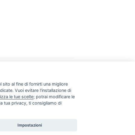
INFO UTILI
Normative & Documenti
Donazioni
Link
sito al fine di fornirti una migliore
Contatti
dicate. Vuoi evitare l'installazione di
izza le tue scelte
; potrai modificare le
a tua privacy, ti consigliamo di
Impostazioni