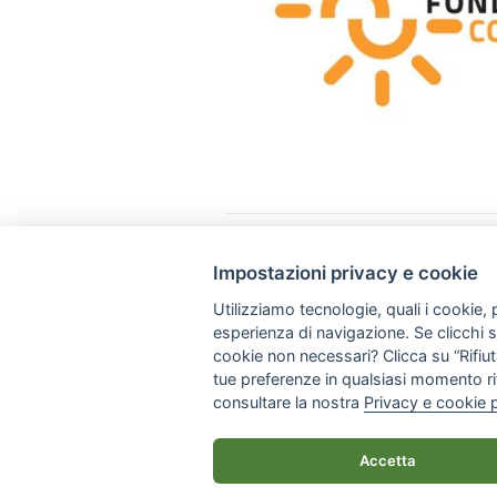
Impostazioni privacy e cookie
Via Napoli, 308 - 70123 Bari
Utilizziamo tecnologie, quali i cookie, p
+39 080 57 41 461
esperienza di navigazione. Se clicchi su 
info@apsgiraffa.it
cookie non necessari? Clicca su “Rifiuta
tue preferenze in qualsiasi momento ri
consultare la nostra
Privacy e cookie 
© 2026 Giraffa Onlus - Tutti i diritti rise
Accetta
Privacy policy
|
Impostazioni privacy e