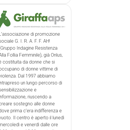
L’associazione di promozione
sociale G. I. R. A. F. F. AH!
(Gruppo Indagine Resistenza
Alla Follia Femminile), già Onlus,
è costituita da donne che si
occupano di donne vittime di
violenza. Dal 1997 abbiamo
intrapreso un lungo percorso di
sensibilizzazione e
informazione, riuscendo a
creare sostegno alle donne
dove prima c’era indifferenza e
vuoto. Il centro è aperto il lunedì
mercoledì e venerdì dalle ore