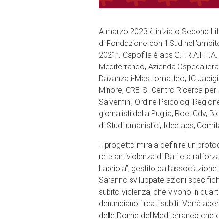
A marzo 2023 è iniziato Second Lif
di Fondazione con il Sud nell’ambit
2021”. Capofila è aps G.I.R.A.F.F.A
Mediterraneo, Azienda Ospedaliera un
Davanzati-Mastromatteo, IC Japigia 
Minore, CREIS- Centro Ricerca per l
Salvemini, Ordine Psicologi Regione 
giornalisti della Puglia, Roel Odv, Bie
di Studi umanistici, Idee aps, Comit
Il progetto mira a definire un protoc
rete antiviolenza di Bari e a rafforza
Labriola”, gestito dall’associazione 
Saranno sviluppate azioni specifich
subito violenza, che vivono in quart
denunciano i reati subiti. Verrà ape
delle Donne del Mediterraneo che of