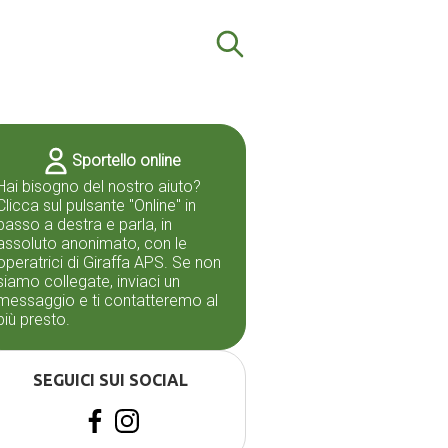
Sportello online
Hai bisogno del nostro aiuto?
Clicca sul pulsante "Online" in
basso a destra e parla, in
assoluto anonimato, con le
operatrici di Giraffa APS. Se non
siamo collegate, inviaci un
messaggio e ti contatteremo al
più presto.
SEGUICI SUI SOCIAL