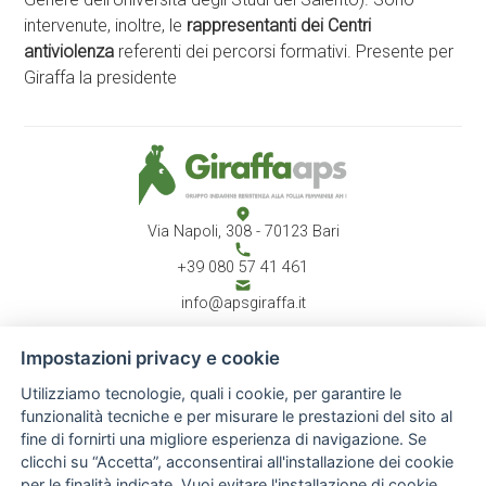
intervenute, inoltre, le
rappresentanti dei Centri
antiviolenza
referenti dei percorsi formativi. Presente per
Giraffa la presidente
Via Napoli, 308 - 70123 Bari
+39 080 57 41 461
info@apsgiraffa.it
Impostazioni privacy e cookie
Utilizziamo tecnologie, quali i cookie, per garantire le
CHI SIAMO
Associazione
funzionalità tecniche e per misurare le prestazioni del sito al
Atto costitutivo
fine di fornirti una migliore esperienza di navigazione. Se
Report annuale
clicchi su “Accetta”, acconsentirai all'installazione dei cookie
Staff
per le finalità indicate. Vuoi evitare l'installazione di cookie