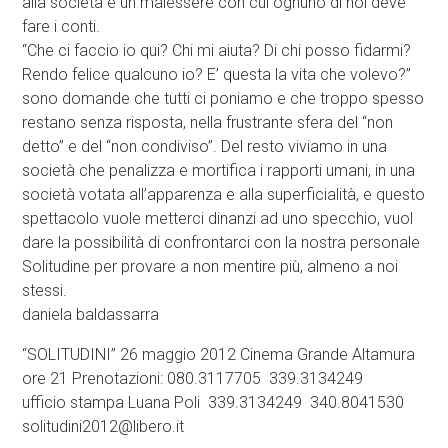
alla società è un malessere con cui ognuno di noi deve
fare i conti.
“Che ci faccio io qui? Chi mi aiuta? Di chi posso fidarmi?
Rendo felice qualcuno io? E’ questa la vita che volevo?”
sono domande che tutti ci poniamo e che troppo spesso
restano senza risposta, nella frustrante sfera del “non
detto” e del “non condiviso”. Del resto viviamo in una
società che penalizza e mortifica i rapporti umani, in una
società votata all’apparenza e alla superficialità, e questo
spettacolo vuole metterci dinanzi ad uno specchio, vuol
dare la possibilità di confrontarci con la nostra personale
Solitudine per provare a non mentire più, almeno a noi
stessi.
daniela baldassarra
“SOLITUDINI” 26 maggio 2012 Cinema Grande Altamura
ore 21 Prenotazioni: 080.3117705 339.3134249
ufficio stampa Luana Poli 339.3134249 340.8041530
solitudini2012@libero.it