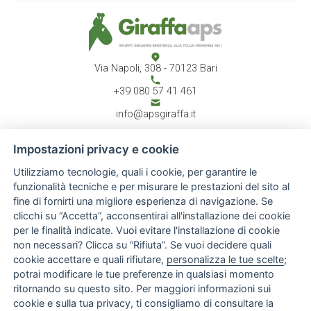
Via Napoli, 308 - 70123 Bari
+39 080 57 41 461
info@apsgiraffa.it
Impostazioni privacy e cookie
Utilizziamo tecnologie, quali i cookie, per garantire le
CHI SIAMO
Associazione
funzionalità tecniche e per misurare le prestazioni del sito al
Atto costitutivo
fine di fornirti una migliore esperienza di navigazione. Se
Report annuale
clicchi su “Accetta”, acconsentirai all'installazione dei cookie
Staff
per le finalità indicate. Vuoi evitare l'installazione di cookie
ATTIVITÀ
News & Eventi
non necessari? Clicca su “Rifiuta”. Se vuoi decidere quali
Progetti
cookie accettare e quali rifiutare,
personalizza le tue scelte
;
Rassegna stampa
potrai modificare le tue preferenze in qualsiasi momento
Gallery
ritornando su questo sito. Per maggiori informazioni sui
INFO UTILI
cookie e sulla tua privacy, ti consigliamo di consultare la
Normative & Documenti