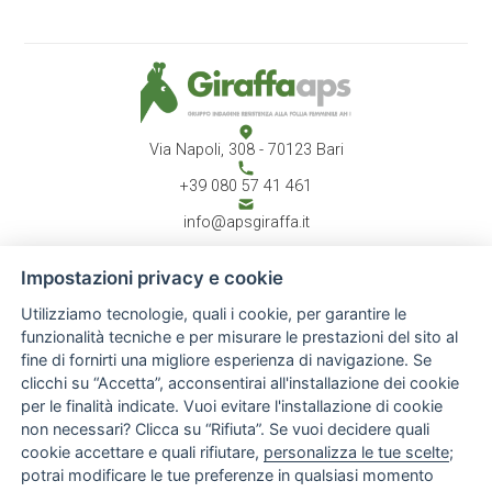
Via Napoli, 308 - 70123 Bari
+39 080 57 41 461
info@apsgiraffa.it
Impostazioni privacy e cookie
Utilizziamo tecnologie, quali i cookie, per garantire le
CHI SIAMO
Associazione
funzionalità tecniche e per misurare le prestazioni del sito al
Atto costitutivo
fine di fornirti una migliore esperienza di navigazione. Se
Report annuale
clicchi su “Accetta”, acconsentirai all'installazione dei cookie
Staff
per le finalità indicate. Vuoi evitare l'installazione di cookie
ATTIVITÀ
News & Eventi
non necessari? Clicca su “Rifiuta”. Se vuoi decidere quali
Progetti
cookie accettare e quali rifiutare,
personalizza le tue scelte
;
Rassegna stampa
potrai modificare le tue preferenze in qualsiasi momento
Gallery