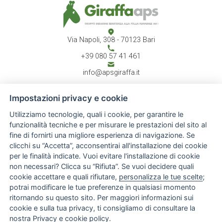
Via Napoli, 308 - 70123 Bari
+39 080 57 41 461
info@apsgiraffa.it
Impostazioni privacy e cookie
Utilizziamo tecnologie, quali i cookie, per garantire le
CHI SIAMO
Associazione
funzionalità tecniche e per misurare le prestazioni del sito al
Atto costitutivo
fine di fornirti una migliore esperienza di navigazione. Se
Report annuale
clicchi su “Accetta”, acconsentirai all'installazione dei cookie
Staff
per le finalità indicate. Vuoi evitare l'installazione di cookie
ATTIVITÀ
News & Eventi
non necessari? Clicca su “Rifiuta”. Se vuoi decidere quali
Progetti
cookie accettare e quali rifiutare,
personalizza le tue scelte
;
Rassegna stampa
potrai modificare le tue preferenze in qualsiasi momento
Gallery
ritornando su questo sito. Per maggiori informazioni sui
INFO UTILI
cookie e sulla tua privacy, ti consigliamo di consultare la
Normative & Documenti
Donazioni
nostra
Privacy e cookie policy
.