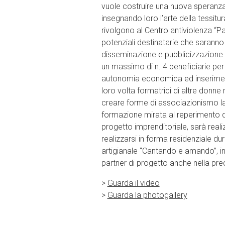
vuole costruire una nuova speranza 
insegnando loro l’arte della tessitur
rivolgono al Centro antiviolenza “Pa
potenziali destinatarie che saranno 
disseminazione e pubblicizzazione
un massimo di n. 4 beneficiarie per
autonomia economica ed inserimento
loro volta formatrici di altre donne 
creare forme di associazionismo la
formazione mirata al reperimento di
progetto imprenditoriale, sarà real
realizzarsi in forma residenziale du
artigianale “Cantando e amando”, in
partner di progetto anche nella pre
>
Guarda il video
>
Guarda la photogallery