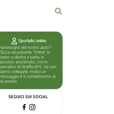
Sportello online
Hai bisogno del nostro aiuto?
Clicca sul pulsante "Online" in
basso a destra e parla, in
assoluto anonimato, con le
operatrici di Giraffa APS. Se non
siamo collegate, inviaci un
messaggio e ti contatteremo al
più presto.
SEGUICI SUI SOCIAL