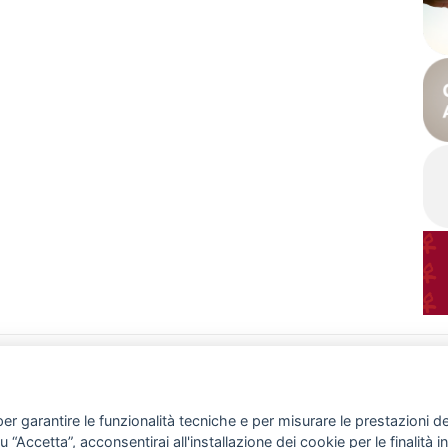
CHI SIAMO
ATTIVITÀ
Associazione
News & Eventi
Atto costitutivo
Progetti
Report annuale
Rassegna stampa
er garantire le funzionalità tecniche e per misurare le prestazioni del 
Staff
Gallery
“Accetta”, acconsentirai all'installazione dei cookie per le finalità in