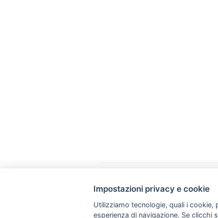
Impostazioni privacy e cookie
Via Napoli, 308 - 70123 Bari
Utilizziamo tecnologie, quali i cookie, p
+39 080 57 41 461
esperienza di navigazione. Se clicchi su 