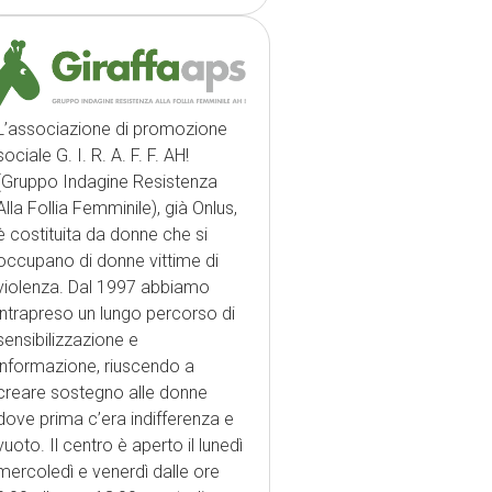
L’associazione di promozione
sociale G. I. R. A. F. F. AH!
(Gruppo Indagine Resistenza
Alla Follia Femminile), già Onlus,
è costituita da donne che si
occupano di donne vittime di
violenza. Dal 1997 abbiamo
intrapreso un lungo percorso di
sensibilizzazione e
informazione, riuscendo a
creare sostegno alle donne
dove prima c’era indifferenza e
vuoto. Il centro è aperto il lunedì
mercoledì e venerdì dalle ore