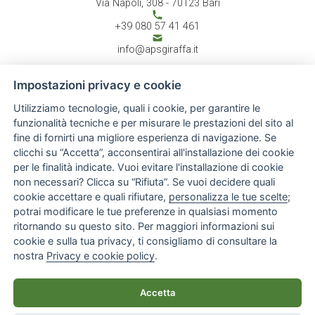
Via Napoli, 308 - 70123 Bari
+39 080 57 41 461
info@apsgiraffa.it
Impostazioni privacy e cookie
Utilizziamo tecnologie, quali i cookie, per garantire le
CHI SIAMO
Associazione
funzionalità tecniche e per misurare le prestazioni del sito al
Atto costitutivo
fine di fornirti una migliore esperienza di navigazione. Se
Report annuale
clicchi su “Accetta”, acconsentirai all'installazione dei cookie
Staff
per le finalità indicate. Vuoi evitare l'installazione di cookie
ATTIVITÀ
News & Eventi
non necessari? Clicca su “Rifiuta”. Se vuoi decidere quali
Progetti
cookie accettare e quali rifiutare,
personalizza le tue scelte
;
Rassegna stampa
potrai modificare le tue preferenze in qualsiasi momento
Gallery
ritornando su questo sito. Per maggiori informazioni sui
INFO UTILI
cookie e sulla tua privacy, ti consigliamo di consultare la
Normative & Documenti
Donazioni
nostra
Privacy e cookie policy
.
Link
Contatti
Accetta
© 2026 Giraffa Onlus - Tutti i diritti riservati