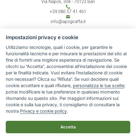
Via Napoli, 308 - 70123 Bari
+39 080 57 41 461
info@apsgiraffa.it
Impostazioni privacy e cookie
Utilizziamo tecnologie, quali i cookie, per garantire le
CHI SIAMO
Associazione
funzionalità tecniche e per misurare le prestazioni del sito al
Atto costitutivo
fine di fornirti una migliore esperienza di navigazione. Se
Report annuale
clicchi su “Accetta”, acconsentirai all'installazione dei cookie
Staff
per le finalità indicate. Vuoi evitare l'installazione di cookie
ATTIVITÀ
News & Eventi
non necessari? Clicca su “Rifiuta”. Se vuoi decidere quali
Progetti
cookie accettare e quali rifiutare,
personalizza le tue scelte
;
Rassegna stampa
potrai modificare le tue preferenze in qualsiasi momento
Gallery
ritornando su questo sito. Per maggiori informazioni sui
INFO UTILI
cookie e sulla tua privacy, ti consigliamo di consultare la
Normative & Documenti
Donazioni
nostra
Privacy e cookie policy
.
Link
Contatti
Accetta
© 2026 Giraffa Onlus - Tutti i diritti riservati